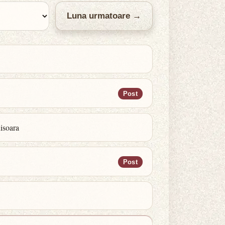
Luna urmatoare →
Post
isoara
Post