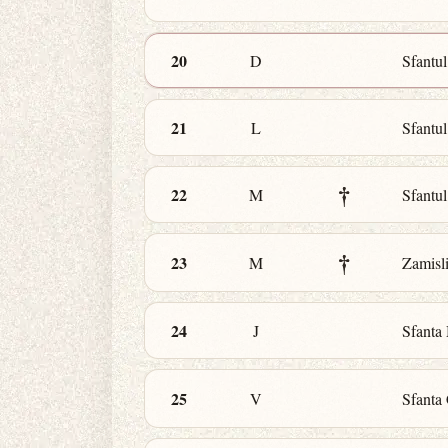
20
D
Sfantul
21
L
Sfantul
†
22
M
Sfantul
†
23
M
Zamisli
24
J
Sfanta 
25
V
Sfanta