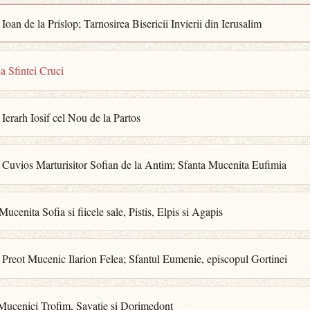
 Ioan de la Prislop; Tarnosirea Bisericii Invierii din Ierusalim
ea Sfintei Cruci
 Ierarh Iosif cel Nou de la Partos
 Cuvios Marturisitor Sofian de la Antim; Sfanta Mucenita Eufimia
Mucenita Sofia si fiicele sale, Pistis, Elpis si Agapis
 Preot Mucenic Ilarion Felea; Sfantul Eumenie, episcopul Gortinei
 Mucenici Trofim, Savatie si Dorimedont