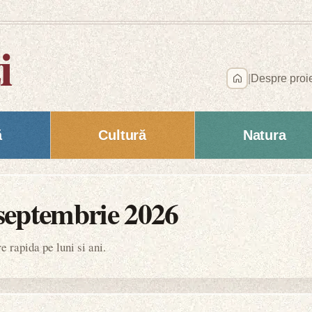
i
|
Despre proi
ă
Cultură
Natura
septembrie 2026
 rapida pe luni si ani.