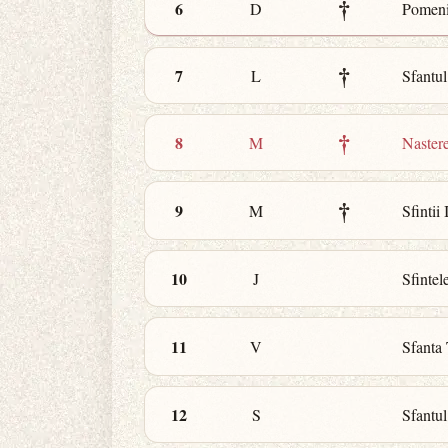
†
6
D
Pomeni
†
7
L
Sfantul
†
8
M
Naster
†
9
M
Sfintii
10
J
Sfinte
11
V
Sfanta 
12
S
Sfantu