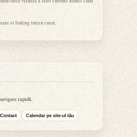
i marcarea vizuala a zilei curente atunci cand
are si linking intern curat.
 navigare rapidă.
Contact
Calendar pe site-ul tău