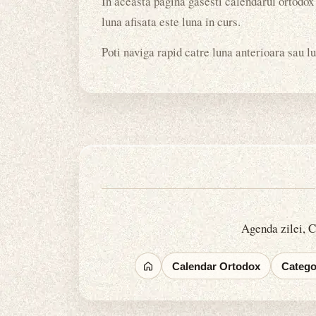
In aceasta pagina gasesti calendarul ortodox 
luna afisata este luna in curs.
Poti naviga rapid catre luna anterioara sau lu
Agenda zilei, Ca
Calendar Ortodox
Categor