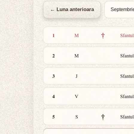
← Luna anterioara
†
1
M
Sfantul
2
M
Sfantu
3
J
Sfantul
4
V
Sfantu
†
5
S
Sfantul