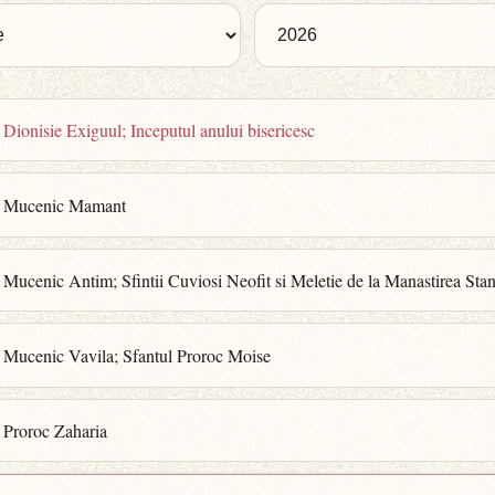
 Dionisie Exiguul; Inceputul anului bisericesc
l Mucenic Mamant
 Mucenic Antim; Sfintii Cuviosi Neofit si Meletie de la Manastirea Stan
l Mucenic Vavila; Sfantul Proroc Moise
 Proroc Zaharia