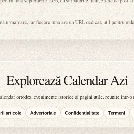
pentru luna septembrie 2026, cu sarbatorile lunii, zilele de post s
na urmatoare, iar fiecare luna are un URL dedicat, util pentru index
Explorează Calendar Azi
lendar ortodox, evenimente istorice și pagini utile, reunite într-o
ii articole
Advertoriale
Confidențialitate
Termeni