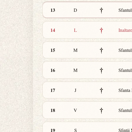
†
13
D
Sfantul
†
14
L
Inaltar
†
15
M
Sfantul
†
16
M
Sfantul
†
17
J
Sfanta 
†
18
V
Sfantul
19
S
Sfintii