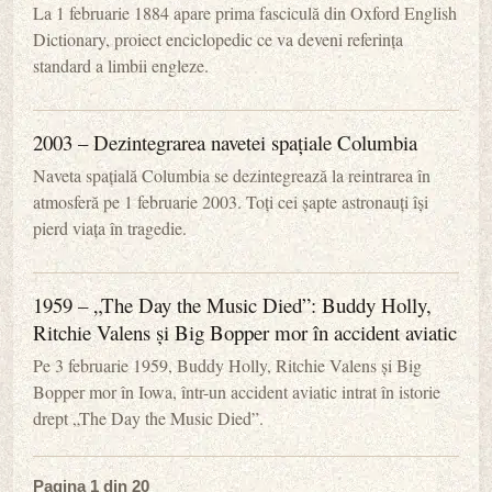
La 1 februarie 1884 apare prima fasciculă din Oxford English
Dictionary, proiect enciclopedic ce va deveni referința
standard a limbii engleze.
2003 – Dezintegrarea navetei spațiale Columbia
Naveta spațială Columbia se dezintegrează la reintrarea în
atmosferă pe 1 februarie 2003. Toți cei șapte astronauți își
pierd viața în tragedie.
1959 – „The Day the Music Died”: Buddy Holly,
Ritchie Valens și Big Bopper mor în accident aviatic
Pe 3 februarie 1959, Buddy Holly, Ritchie Valens și Big
Bopper mor în Iowa, într-un accident aviatic intrat în istorie
drept „The Day the Music Died”.
Pagina 1 din 20