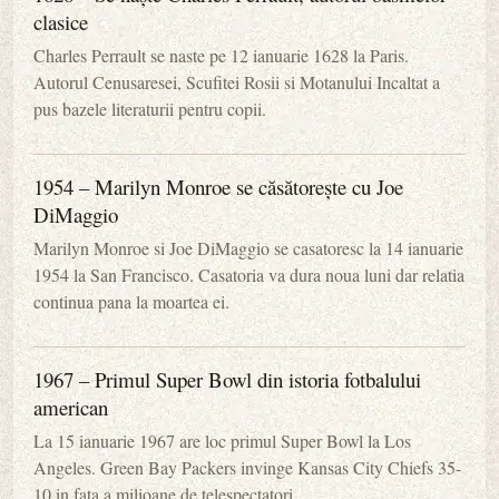
clasice
Charles Perrault se naste pe 12 ianuarie 1628 la Paris.
Autorul Cenusaresei, Scufitei Rosii si Motanului Incaltat a
pus bazele literaturii pentru copii.
1954 – Marilyn Monroe se căsătorește cu Joe
DiMaggio
Marilyn Monroe si Joe DiMaggio se casatoresc la 14 ianuarie
1954 la San Francisco. Casatoria va dura noua luni dar relatia
continua pana la moartea ei.
1967 – Primul Super Bowl din istoria fotbalului
american
La 15 ianuarie 1967 are loc primul Super Bowl la Los
Angeles. Green Bay Packers invinge Kansas City Chiefs 35-
10 in fata a milioane de telespectatori.