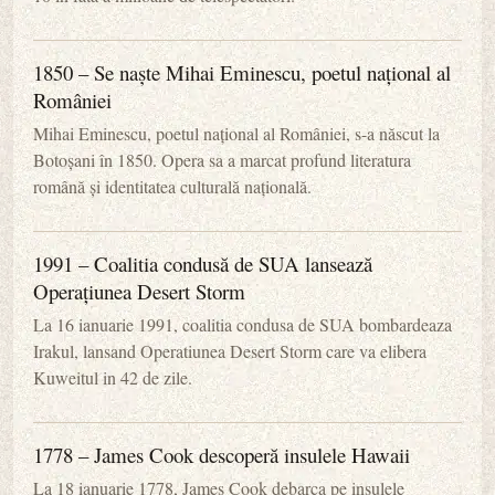
1850 – Se naște Mihai Eminescu, poetul național al
României
Mihai Eminescu, poetul național al României, s-a născut la
Botoșani în 1850. Opera sa a marcat profund literatura
română și identitatea culturală națională.
1991 – Coalitia condusă de SUA lansează
Operațiunea Desert Storm
La 16 ianuarie 1991, coalitia condusa de SUA bombardeaza
Irakul, lansand Operatiunea Desert Storm care va elibera
Kuweitul in 42 de zile.
1778 – James Cook descoperă insulele Hawaii
La 18 ianuarie 1778, James Cook debarca pe insulele