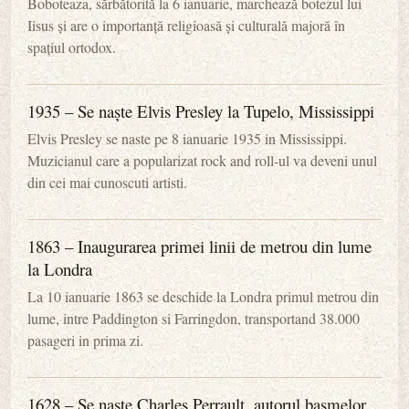
Boboteaza, sărbătorită la 6 ianuarie, marchează botezul lui
Iisus și are o importanță religioasă și culturală majoră în
spațiul ortodox.
1935 – Se naște Elvis Presley la Tupelo, Mississippi
Elvis Presley se naste pe 8 ianuarie 1935 in Mississippi.
Muzicianul care a popularizat rock and roll-ul va deveni unul
din cei mai cunoscuti artisti.
1863 – Inaugurarea primei linii de metrou din lume
la Londra
La 10 ianuarie 1863 se deschide la Londra primul metrou din
lume, intre Paddington si Farringdon, transportand 38.000
pasageri in prima zi.
1628 – Se naște Charles Perrault, autorul basmelor