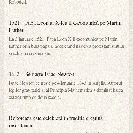
Roboticii.
1521 – Papa Leon al X-lea îl excomunică pe Martin
Luther
La 3 ianuarie 1521, Papa Leon X il excomunica pe Martin
Luther prin bula papala, accelerand nasterea protestantismului
si schisma crestinatatii.
1643 – Se naște Isaac Newton
Isaac Newton se naste pe 4 ianuarie 1643 in Anglia. Autorul
legilor gravitatiei si al Principia Mathematica a dominat fizica
clasica timp de doua secole.
Boboteaza este celebrată în tradiția creștină
răsăriteană