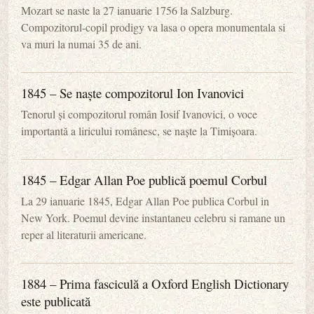
Mozart se naste la 27 ianuarie 1756 la Salzburg.
Compozitorul-copil prodigy va lasa o opera monumentala si
va muri la numai 35 de ani.
1845 – Se naște compozitorul Ion Ivanovici
Tenorul și compozitorul român Iosif Ivanovici, o voce
importantă a liricului românesc, se naște la Timișoara.
1845 – Edgar Allan Poe publică poemul Corbul
La 29 ianuarie 1845, Edgar Allan Poe publica Corbul in
New York. Poemul devine instantaneu celebru si ramane un
reper al literaturii americane.
1884 – Prima fasciculă a Oxford English Dictionary
este publicată