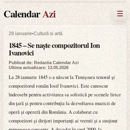
Calendar
Azi
☰
28 ianuarie
•
Cultură și artă
1845 – Se naște compozitorul Ion
Ivanovici
Publicat de: Redactia Calendar Azi
Ultima actualizare: 13.05.2026
La 28 ianuarie 1845 s-a născut la Timișoara tenorul și
compozitorul român Iosif Ivanovici. Este cunoscut
îndeosebi pentru activitatea sa solistică pe scenele lirice
din țară și pentru contribuția la dezvoltarea muzicii de
operă și operetă din România. A colaborat cu
compozitori și dirijori importanți ai vremii și a susținut
numeroase concerte. A decedat în anul 2000, la