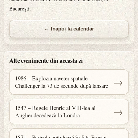
București.
← Inapoi la calendar
Alte evenimente din aceasta zi
1986 – Explozia navetei spațiale
→
Challenger la 73 de secunde după lansare
1547 – Regele Henric al VIII-lea al
→
Angliei decedează la Londra
1871 – Parisul capitulează în fața Prusiei,