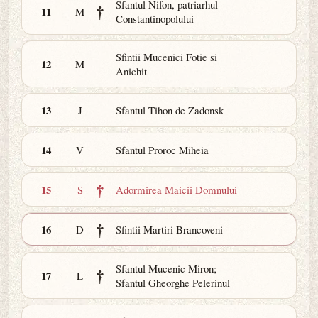
Sfantul Nifon, patriarhul
†
11
M
Constantinopolului
Sfintii Mucenici Fotie si
12
M
Anichit
13
J
Sfantul Tihon de Zadonsk
14
V
Sfantul Proroc Miheia
†
15
S
Adormirea Maicii Domnului
†
16
D
Sfintii Martiri Brancoveni
Sfantul Mucenic Miron;
†
17
L
Sfantul Gheorghe Pelerinul