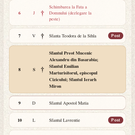
Schimbarea la Fata a
†
6
J
Domnului (dezlegare la
peste)
†
7
V
Sfanta Teodora de la Sihla
Post
Sfantul Preot Mucenic
Alexandru din Basarabia;
Sfantul Emilian
†
8
S
Marturisitorul, episcopul
Cizicului; Sfantul Ierarh
Miron
9
D
Sfantul Apostol Matia
10
L
Sfantul Lavrentie
Post