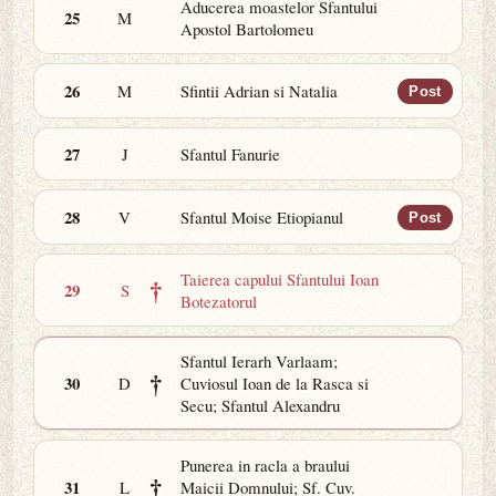
Aducerea moastelor Sfantului
25
M
Apostol Bartolomeu
26
M
Sfintii Adrian si Natalia
Post
27
J
Sfantul Fanurie
28
V
Sfantul Moise Etiopianul
Post
Taierea capului Sfantului Ioan
†
29
S
Botezatorul
Sfantul Ierarh Varlaam;
†
30
D
Cuviosul Ioan de la Rasca si
Secu; Sfantul Alexandru
Punerea in racla a braului
†
31
L
Maicii Domnului; Sf. Cuv.