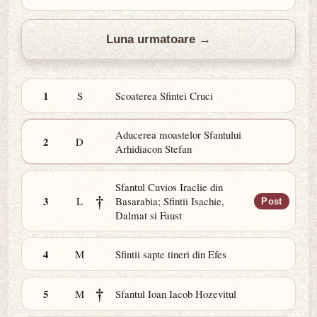
Luna urmatoare →
1
S
Scoaterea Sfintei Cruci
Aducerea moastelor Sfantului
2
D
Arhidiacon Stefan
Sfantul Cuvios Iraclie din
†
3
L
Basarabia; Sfintii Isachie,
Post
Dalmat si Faust
4
M
Sfintii sapte tineri din Efes
†
5
M
Sfantul Ioan Iacob Hozevitul