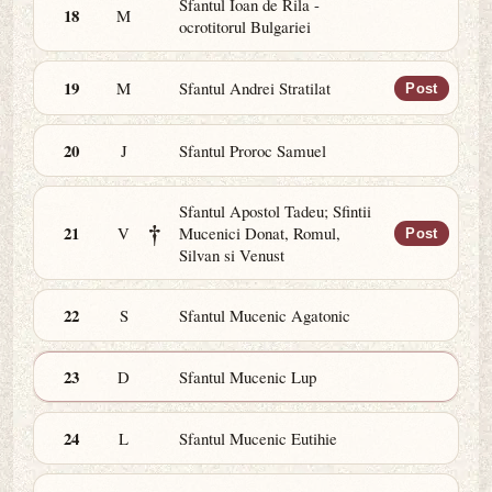
Sfantul Ioan de Rila -
18
M
ocrotitorul Bulgariei
19
M
Sfantul Andrei Stratilat
Post
20
J
Sfantul Proroc Samuel
Sfantul Apostol Tadeu; Sfintii
†
21
V
Mucenici Donat, Romul,
Post
Silvan si Venust
22
S
Sfantul Mucenic Agatonic
23
D
Sfantul Mucenic Lup
24
L
Sfantul Mucenic Eutihie