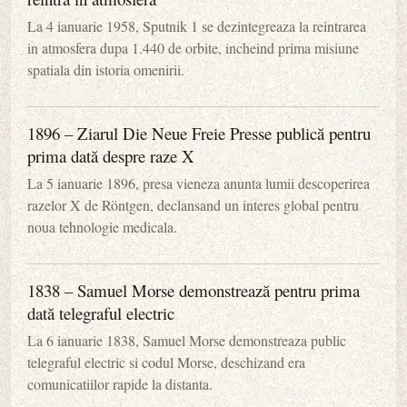
La 4 ianuarie 1958, Sputnik 1 se dezintegreaza la reintrarea
in atmosfera dupa 1.440 de orbite, incheind prima misiune
spatiala din istoria omenirii.
1896 – Ziarul Die Neue Freie Presse publică pentru
prima dată despre raze X
La 5 ianuarie 1896, presa vieneza anunta lumii descoperirea
razelor X de Röntgen, declansand un interes global pentru
noua tehnologie medicala.
1838 – Samuel Morse demonstrează pentru prima
dată telegraful electric
La 6 ianuarie 1838, Samuel Morse demonstreaza public
telegraful electric si codul Morse, deschizand era
comunicatiilor rapide la distanta.