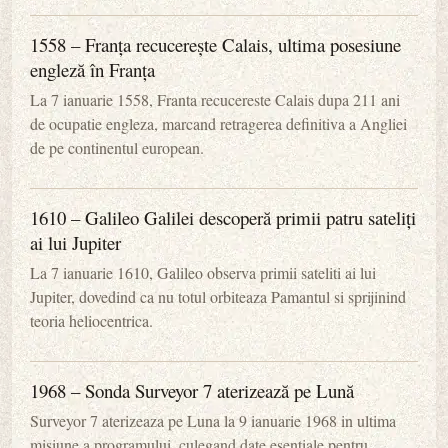
1558 – Franța recucerește Calais, ultima posesiune
engleză în Franța
La 7 ianuarie 1558, Franta recucereste Calais dupa 211 ani
de ocupatie engleza, marcand retragerea definitiva a Angliei
de pe continentul european.
1610 – Galileo Galilei descoperă primii patru sateliți
ai lui Jupiter
La 7 ianuarie 1610, Galileo observa primii sateliti ai lui
Jupiter, dovedind ca nu totul orbiteaza Pamantul si sprijinind
teoria heliocentrica.
1968 – Sonda Surveyor 7 aterizează pe Lună
Surveyor 7 aterizeaza pe Luna la 9 ianuarie 1968 in ultima
misiune a programului, culegand date esentiale pentru