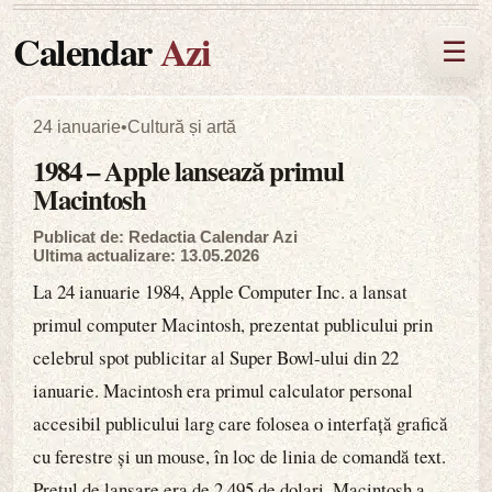
Calendar
Azi
☰
24 ianuarie
•
Cultură și artă
1984 – Apple lansează primul
Macintosh
Publicat de: Redactia Calendar Azi
Ultima actualizare: 13.05.2026
La 24 ianuarie 1984, Apple Computer Inc. a lansat
primul computer Macintosh, prezentat publicului prin
celebrul spot publicitar al Super Bowl-ului din 22
ianuarie. Macintosh era primul calculator personal
accesibil publicului larg care folosea o interfață grafică
cu ferestre și un mouse, în loc de linia de comandă text.
Prețul de lansare era de 2.495 de dolari. Macintosh a