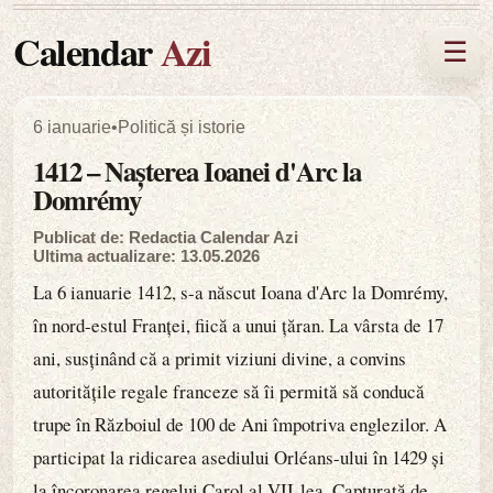
Calendar
Azi
☰
6 ianuarie
•
Politică și istorie
1412 – Nașterea Ioanei d'Arc la
Domrémy
Publicat de: Redactia Calendar Azi
Ultima actualizare: 13.05.2026
La 6 ianuarie 1412, s-a născut Ioana d'Arc la Domrémy,
în nord-estul Franței, fiică a unui țăran. La vârsta de 17
ani, susținând că a primit viziuni divine, a convins
autoritățile regale franceze să îi permită să conducă
trupe în Războiul de 100 de Ani împotriva englezilor. A
participat la ridicarea asediului Orléans-ului în 1429 și
la încoronarea regelui Carol al VII-lea. Capturată de