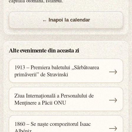
capitală otomană, Istanbul.
← Inapoi la calendar
Alte evenimente din aceasta zi
1913 – Premiera baletului „Sărbătoarea
→
primăverii” de Stravinski
Ziua Internațională a Personalului de
→
Menținere a Păcii ONU
1860 – Se naște compozitorul Isaac
→
Albéniz