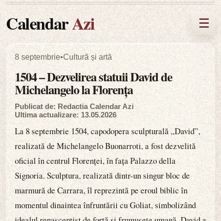
Calendar
Azi
☰
8 septembrie
•
Cultură și artă
1504 – Dezvelirea statuii David de
Michelangelo la Florența
Publicat de: Redactia Calendar Azi
Ultima actualizare: 13.05.2026
La 8 septembrie 1504, capodopera sculpturală „David”,
realizată de Michelangelo Buonarroti, a fost dezvelită
oficial în centrul Florenței, în fața Palazzo della
Signoria. Sculptura, realizată dintr-un singur bloc de
marmură de Carrara, îl reprezintă pe eroul biblic în
momentul dinaintea înfruntării cu Goliat, simbolizând
idealul renascentist de forță și frumusețe umană. David a