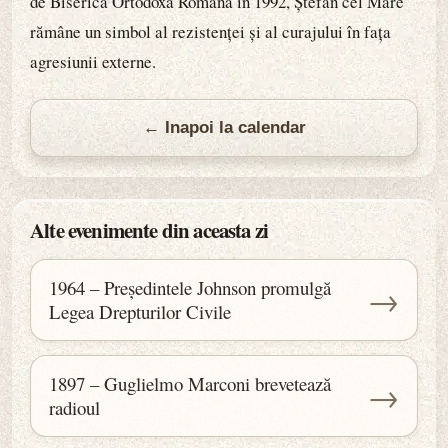
de Biserica Ortodoxă Română în 1992, Ștefan cel Mare
rămâne un simbol al rezistenței și al curajului în fața
agresiunii externe.
← Inapoi la calendar
Alte evenimente din aceasta zi
1964 – Președintele Johnson promulgă
→
Legea Drepturilor Civile
1897 – Guglielmo Marconi brevetează
→
radioul