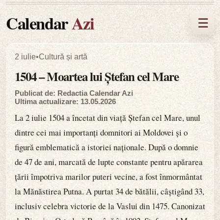
Calendar
Azi
☰
2 iulie
•
Cultură și artă
1504 – Moartea lui Ștefan cel Mare
Publicat de: Redactia Calendar Azi
Ultima actualizare: 13.05.2026
La 2 iulie 1504 a încetat din viață Ștefan cel Mare, unul
dintre cei mai importanți domnitori ai Moldovei și o
figură emblematică a istoriei naționale. După o domnie
de 47 de ani, marcată de lupte constante pentru apărarea
țării împotriva marilor puteri vecine, a fost înmormântat
la Mănăstirea Putna. A purtat 34 de bătălii, câștigând 33,
inclusiv celebra victorie de la Vaslui din 1475. Canonizat