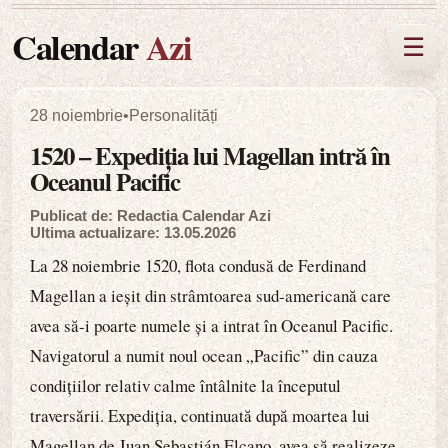
Calendar
Azi
☰
28 noiembrie
•
Personalități
1520 – Expediția lui Magellan intră în
Oceanul Pacific
Publicat de: Redactia Calendar Azi
Ultima actualizare: 13.05.2026
La 28 noiembrie 1520, flota condusă de Ferdinand
Magellan a ieșit din strâmtoarea sud-americană care
avea să-i poarte numele și a intrat în Oceanul Pacific.
Navigatorul a numit noul ocean „Pacific” din cauza
condițiilor relativ calme întâlnite la începutul
traversării. Expediția, continuată după moartea lui
Magellan de Juan Sebastián Elcano, avea să realizeze