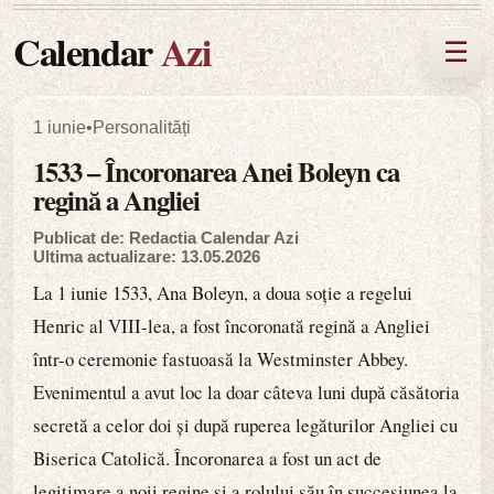
Calendar
Azi
☰
1 iunie
•
Personalități
1533 – Încoronarea Anei Boleyn ca
regină a Angliei
Publicat de: Redactia Calendar Azi
Ultima actualizare: 13.05.2026
La 1 iunie 1533, Ana Boleyn, a doua soție a regelui
Henric al VIII-lea, a fost încoronată regină a Angliei
într-o ceremonie fastuoasă la Westminster Abbey.
Evenimentul a avut loc la doar câteva luni după căsătoria
secretă a celor doi și după ruperea legăturilor Angliei cu
Biserica Catolică. Încoronarea a fost un act de
legitimare a noii regine și a rolului său în succesiunea la