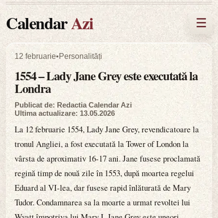
Calendar
Azi
☰
12 februarie
•
Personalități
1554 – Lady Jane Grey este executată la
Londra
Publicat de: Redactia Calendar Azi
Ultima actualizare: 13.05.2026
La 12 februarie 1554, Lady Jane Grey, revendicatoare la
tronul Angliei, a fost executată la Tower of London la
vârsta de aproximativ 16-17 ani. Jane fusese proclamată
regină timp de nouă zile în 1553, după moartea regelui
Eduard al VI-lea, dar fusese rapid înlăturată de Mary
Tudor. Condamnarea sa la moarte a urmat revoltei lui
Wyatt împotriva lui Mary I. Jane Grey este uneori