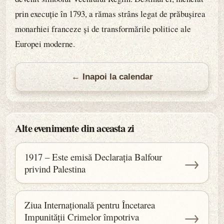
prin execuție în 1793, a rămas strâns legat de prăbușirea
monarhiei franceze și de transformările politice ale
Europei moderne.
← Inapoi la calendar
Alte evenimente din aceasta zi
1917 – Este emisă Declarația Balfour
→
privind Palestina
Ziua Internațională pentru Încetarea
→
Impunității Crimelor împotriva