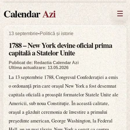
Calendar
Azi
☰
13 septembrie
•
Politică și istorie
1788 – New York devine oficial prima
capitală a Statelor Unite
Publicat de: Redactia Calendar Azi
Ultima actualizare: 13.05.2026
La 13 septembrie 1788, Congresul Confederației a emis
o ordonanță prin care orașul New York a fost desemnat
capitala oficială a proaspăt formatelor Statele Unite ale
Americii, sub noua Constituție. În această calitate,
orașul a găzduit ceremonia de învestire a primului
președinte american, George Washington, la Federal
Hall, un an mai târziu. New York a servit ca centru