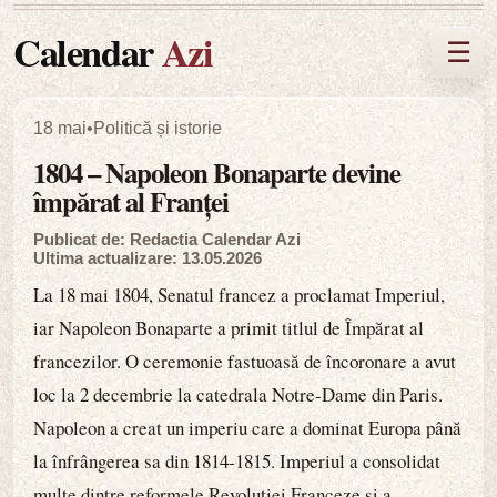
Calendar
Azi
☰
18 mai
•
Politică și istorie
1804 – Napoleon Bonaparte devine
împărat al Franței
Publicat de: Redactia Calendar Azi
Ultima actualizare: 13.05.2026
La 18 mai 1804, Senatul francez a proclamat Imperiul,
iar Napoleon Bonaparte a primit titlul de Împărat al
francezilor. O ceremonie fastuoasă de încoronare a avut
loc la 2 decembrie la catedrala Notre-Dame din Paris.
Napoleon a creat un imperiu care a dominat Europa până
la înfrângerea sa din 1814-1815. Imperiul a consolidat
multe dintre reformele Revoluției Franceze și a