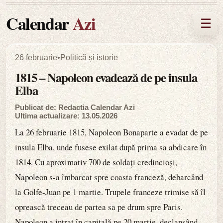
Calendar
Azi
☰
26 februarie
•
Politică și istorie
1815 – Napoleon evadează de pe insula
Elba
Publicat de: Redactia Calendar Azi
Ultima actualizare: 13.05.2026
La 26 februarie 1815, Napoleon Bonaparte a evadat de pe
insula Elba, unde fusese exilat după prima sa abdicare în
1814. Cu aproximativ 700 de soldați credincioși,
Napoleon s-a îmbarcat spre coasta franceză, debarcând
la Golfe-Juan pe 1 martie. Trupele franceze trimise să îl
oprească treceau de partea sa pe drum spre Paris.
Napoleon a intrat în capitală pe 20 martie, declanșând