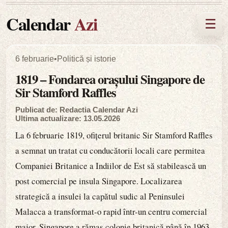
Calendar
Azi
☰
6 februarie
•
Politică și istorie
1819 – Fondarea orașului Singapore de
Sir Stamford Raffles
Publicat de: Redactia Calendar Azi
Ultima actualizare: 13.05.2026
La 6 februarie 1819, ofițerul britanic Sir Stamford Raffles
a semnat un tratat cu conducătorii locali care permitea
Companiei Britanice a Indiilor de Est să stabilească un
post comercial pe insula Singapore. Localizarea
strategică a insulei la capătul sudic al Peninsulei
Malacca a transformat-o rapid într-un centru comercial
major. Singapore a rămas colonie britanică până în 1963,