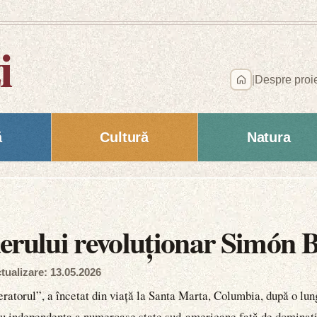
i
|
Despre proi
ă
Cultură
Natura
erului revoluționar Simón B
tualizare: 13.05.2026
atorul”, a încetat din viață la Santa Marta, Columbia, după o lung
tru independența a numeroase state sud-americane față de dominați