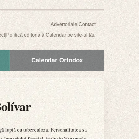
Advertoriale
|
Contact
ect
|
Politică editorială
|
Calendar pe site-ul tău
Calendar Ortodox
olívar
ă luptă cu tuberculoza. Personalitatea sa
a Imperiului Spaniol, inclusiv Venezuela,