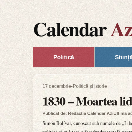
Calendar
Az
Politică
Științ
17 decembrie
•
Politică și istorie
1830 – Moartea lid
Publicat de: Redactia Calendar Azi
Ultima ac
Simón Bolívar, cunoscut sub numele de „Liber
politică și militară a fost fundamentală pen