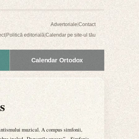
Advertoriale
|
Contact
ect
|
Politică editorială
|
Calendar pe site-ul tău
Calendar Ortodox
s
antismului muzical. A compus simfonii,
elebre includ „Dansurile ungare”, „Simfonia