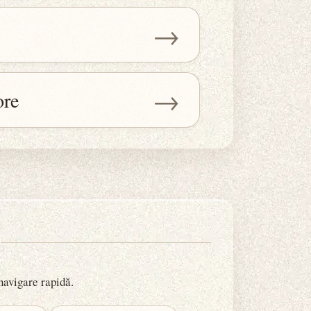
→
→
ore
 navigare rapidă.