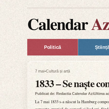
Calendar
Az
Politică
Științ
7 mai
•
Cultură și artă
1833 – Se naște c
Publicat de: Redactia Calendar Azi
Ultima ac
La 7 mai 1833 s-a născut la Hamburg compoz
concerte, muzică de cameră și lied-uri, fiind