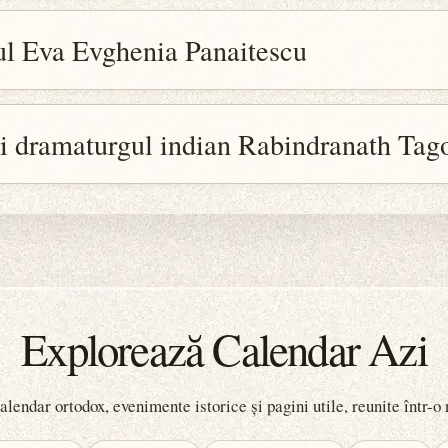
rul Eva Evghenia Panaitescu
și dramaturgul indian Rabindranath Tag
Explorează Calendar Azi
lendar ortodox, evenimente istorice și pagini utile, reunite într-o