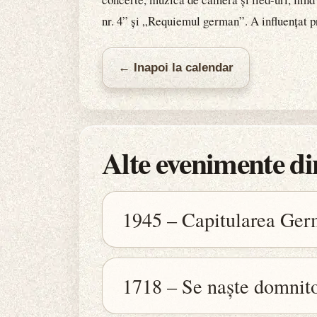
nr. 4” și „Requiemul german”. A influențat p
← Inapoi la calendar
Alte evenimente din
1945 – Capitularea Ger
1718 – Se naște domnit