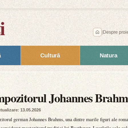
i
|
Despre proi
ă
Cultură
Natura
ompozitorul Johannes Brahm
tualizare: 13.05.2026
itorul german Johannes Brahms, una dintre marile figuri ale rom
 considerat moștenitorul tradiției lui Beethoven. Lucrările sale c