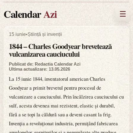
Calendar
Azi
☰
15 iunie
•
Știință și invenții
1844 – Charles Goodyear brevetează
vulcanizarea cauciucului
Publicat de: Redactia Calendar Azi
Ultima actualizare: 13.05.2026
La 15 iunie 1844, inventatorul american Charles
Goodyear a primit brevetul pentru procesul de
vulcanizare a cauciucului. Prin încălzirea cauciucului cu
sulf, acesta devenea mai rezistent, elastic și durabil,
fără a se topi la căldură sau a deveni casant la frig.
Invenția a revoluționat industria, permițând fabricarea
anvelopelor, garniturilor și a nenumărate alte produse.