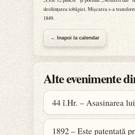
desființarea iobăgiei. Mișcarea s-a transform
1849.
← Inapoi la calendar
Alte evenimente din
44 î.Hr. – Asasinarea lu
1892 – Este patentată p