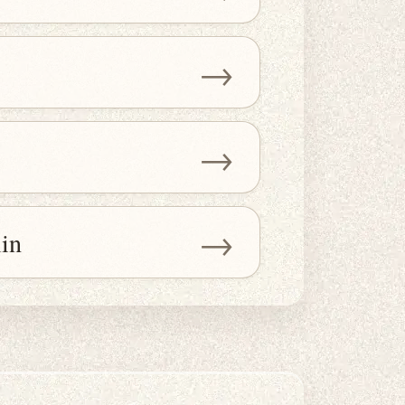
→
→
→
in