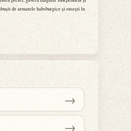
ăbușit de armatele habsburgice și rusești în
→
→