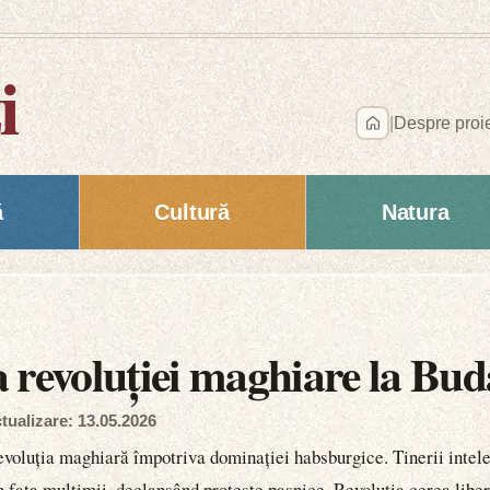
i
|
Despre proi
ă
Cultură
Natura
 revoluției maghiare la Bud
tualizare: 13.05.2026
evoluția maghiară împotriva dominației habsburgice. Tinerii intelec
fața mulțimii, declanșând proteste pașnice. Revoluția cerea liber