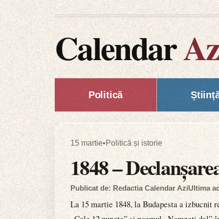
Calendar
Az
Politică
Științ
15 martie
•
Politică și istorie
1848 – Declanșarea
Publicat de: Redactia Calendar Azi
Ultima ac
La 15 martie 1848, la Budapesta a izbucnit r
„Cele 12 puncte” și poemul „Nemzeti dal” în 