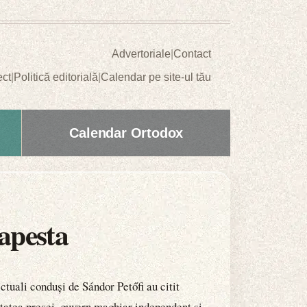
Advertoriale
|
Contact
ect
|
Politică editorială
|
Calendar pe site-ul tău
Calendar Ortodox
apesta
tuali conduși de Sándor Petőfi au citit
tatea presei, guvern maghiar independent și