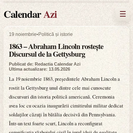
Calendar
Azi
☰
19 noiembrie
•
Politică și istorie
1863 – Abraham Lincoln rostește
Discursul de la Gettysburg
Publicat de: Redactia Calendar Azi
Ultima actualizare: 13.05.2026
La 19 noiembrie 1863, președintele Abraham Lincoln a
rostit la Gettysburg unul dintre cele mai cunoscute
discursuri din istoria politică americană. Ceremonia
avea loc cu ocazia inaugurării cimitirului militar dedicat
soldaților căzuți în bătălia decisivă din Pennsylvania.
Într-un text foarte scurt, Lincoln a reconfigurat
semnificația războiului civil în jurul ideii de egalitate