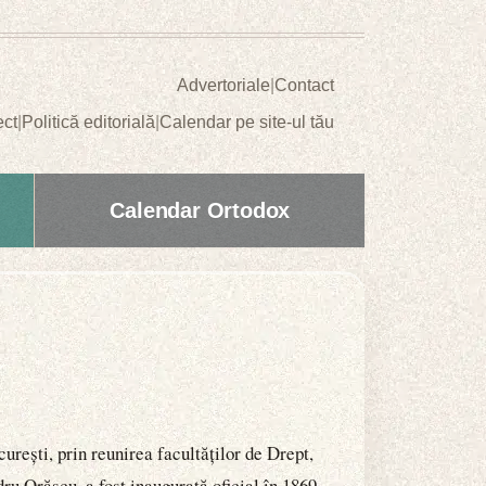
Advertoriale
|
Contact
ect
|
Politică editorială
|
Calendar pe site-ul tău
Calendar Ortodox
urești, prin reunirea facultăților de Drept,
ru Orăscu, a fost inaugurată oficial în 1869.