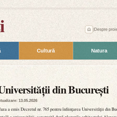
i
|
Despre proi
ă
Cultură
Natura
Universității din București
tualizare: 13.05.2026
za a emis Decretul nr. 765 pentru înființarea Universității din Buc
tală a universității, construită după planurile arhitectului Alexand