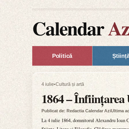
Calendar
Az
Politică
Științ
4 iulie
•
Cultură și artă
1864 – Înființarea 
Publicat de: Redactia Calendar Azi
Ultima ac
La 4 iulie 1864, domnitorul Alexandru Ioan Cu
Științe, Litere și Filozofie. Clădirea monumen