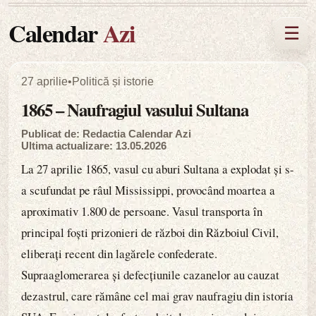
Calendar
Azi
☰
27 aprilie
•
Politică și istorie
1865 – Naufragiul vasului Sultana
Publicat de: Redactia Calendar Azi
Ultima actualizare: 13.05.2026
La 27 aprilie 1865, vasul cu aburi Sultana a explodat și s-
a scufundat pe râul Mississippi, provocând moartea a
aproximativ 1.800 de persoane. Vasul transporta în
principal foști prizonieri de război din Războiul Civil,
eliberați recent din lagărele confederate.
Supraaglomerarea și defecțiunile cazanelor au cauzat
dezastrul, care rămâne cel mai grav naufragiu din istoria