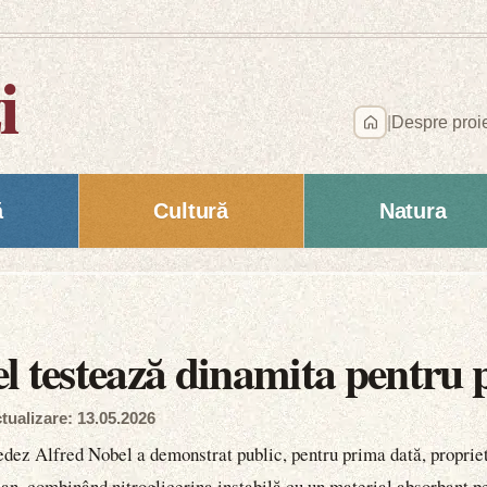
i
|
Despre proi
ă
Cultură
Natura
l testează dinamita pentru
tualizare: 13.05.2026
uedez Alfred Nobel a demonstrat public, pentru prima dată, proprie
 an, combinând nitroglicerina instabilă cu un material absorbant p