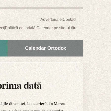
Advertoriale
|
Contact
ect
|
Politică editorială
|
Calendar pe site-ul tău
Calendar Ortodox
 prima dată
tățile dinamitei, la o carieră din Marea
entru a o face mai sigură de manipulat.