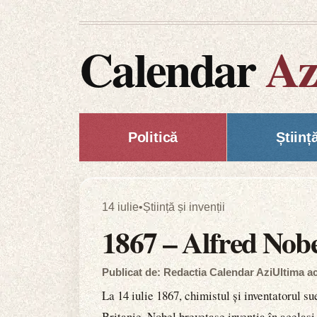
Calendar
Az
Politică
Științ
14 iulie
•
Știință și invenții
1867 – Alfred Nobe
Publicat de: Redactia Calendar Azi
Ultima ac
La 14 iulie 1867, chimistul și inventatorul s
Britanie. Nobel brevetase invenția în același