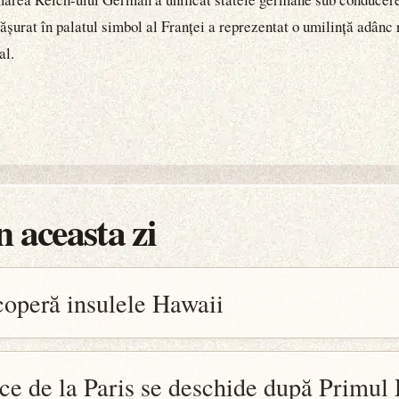
șurat în palatul simbol al Franței a reprezentat o umilință adânc 
al.
 aceasta zi
operă insulele Hawaii
ce de la Paris se deschide după Primu