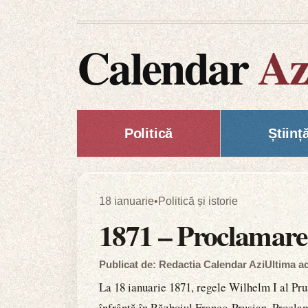
Calendar
Az
Politică
Științ
18 ianuarie
•
Politică și istorie
1871 – Proclamare
Publicat de: Redactia Calendar Azi
Ultima ac
La 18 ianuarie 1871, regele Wilhelm I al Prus
înfrântă în Războiul Franco-Prusian. Procla