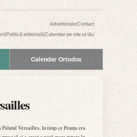
Advertoriale
|
Contact
ect
|
Politică editorială
|
Calendar pe site-ul tău
Calendar Ortodox
ailles
 Palatul Versailles, în timp ce Franța era
prusacă și a creat o nouă mare putere în