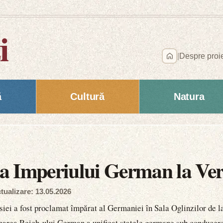
i
|
Despre proi
ă
Cultură
Natura
a Imperiului German la Vers
tualizare: 13.05.2026
iei a fost proclamat împărat al Germaniei în Sala Oglinzilor de la
marea Reich-ului German a unificat statele germane sub conducere 