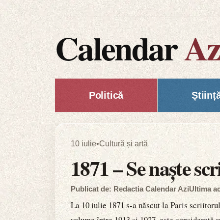
Calendar
Az
Politică
Științ
10 iulie
•
Cultură și artă
1871 – Se naște scr
Publicat de: Redactia Calendar Azi
Ultima ac
La 10 iulie 1871 s-a născut la Paris scriitor
volume între 1913 și 1927, este considerată un