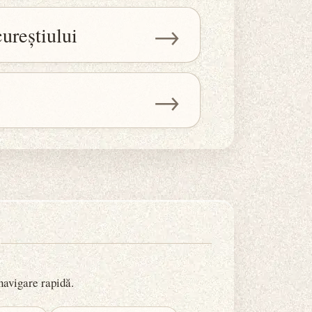
→
ureștiului
→
 navigare rapidă.