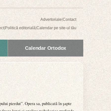
Advertoriale
|
Contact
ect
|
Politică editorială
|
Calendar pe site-ul tău
Calendar Ortodox
pului pierdut”. Opera sa, publicată în șapte
u fraze lungi și analize psihologice profunde,