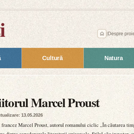
i
|
Despre proi
ă
Cultură
Natura
iitorul Marcel Proust
tualizare: 13.05.2026
ul francez Marcel Proust, autorul romanului ciclic „În căutarea tim
a dintre capodoperele literaturii universale. Stilul său inovator, c