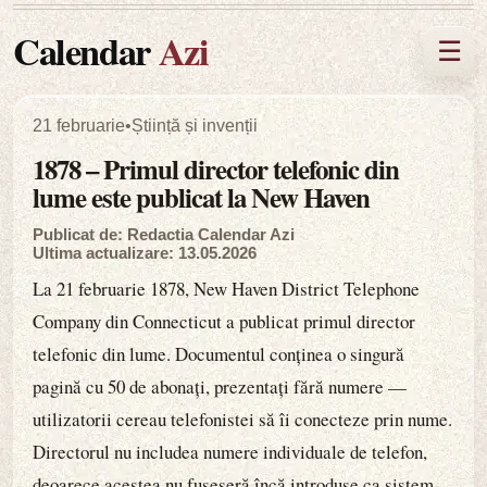
Calendar
Azi
☰
21 februarie
•
Știință și invenții
1878 – Primul director telefonic din
lume este publicat la New Haven
Publicat de: Redactia Calendar Azi
Ultima actualizare: 13.05.2026
La 21 februarie 1878, New Haven District Telephone
Company din Connecticut a publicat primul director
telefonic din lume. Documentul conținea o singură
pagină cu 50 de abonați, prezentați fără numere —
utilizatorii cereau telefonistei să îi conecteze prin nume.
Directorul nu includea numere individuale de telefon,
deoarece acestea nu fuseseră încă introduse ca sistem