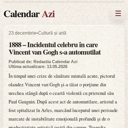
Calendar
Azi
☰
23 decembrie
•
Cultură și artă
1888 – Incidentul celebru în care
Vincent van Gogh s-a automutilat
Publicat de: Redactia Calendar Azi
Ultima actualizare: 13.05.2026
În timpul unei crize de sănătate mintală acute, pictorul
olandez Vincent van Gogh și-a tăiat o porțiune din
urechea stângă după o ceartă violentă cu prietenul său
Paul Gauguin. După acest act de automutilare, artistul a
fost spitalizat în Arles, marcând începutul unei perioade
marcate de instabilitate emoțională profundă și de o
productivitate artistică ieșită din comun. Tragedia