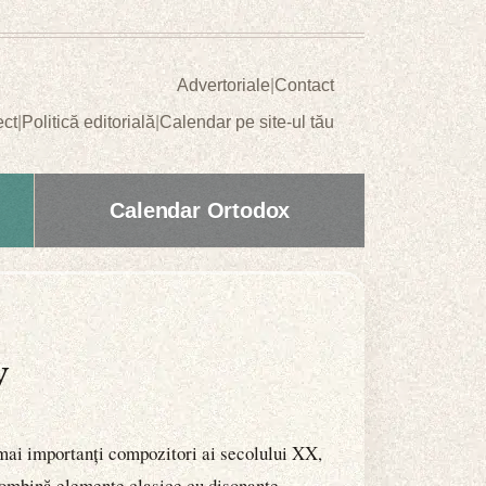
Advertoriale
|
Contact
ect
|
Politică editorială
|
Calendar pe site-ul tău
Calendar Ortodox
v
i mai importanți compozitori ai secolului XX,
combină elemente clasice cu disonanțe