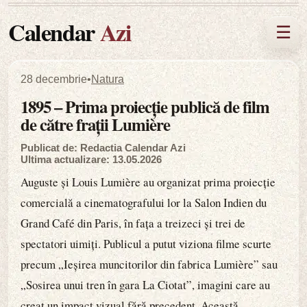
Calendar
Azi
☰
28 decembrie
•
Natura
1895 – Prima proiecție publică de film
de către frații Lumière
Publicat de: Redactia Calendar Azi
Ultima actualizare: 13.05.2026
Auguste și Louis Lumière au organizat prima proiecție
comercială a cinematografului lor la Salon Indien du
Grand Café din Paris, în fața a treizeci și trei de
spectatori uimiți. Publicul a putut viziona filme scurte
precum „Ieșirea muncitorilor din fabrica Lumière” sau
„Sosirea unui tren în gara La Ciotat”, imagini care au
creat un impact vizual fără precedent. Această