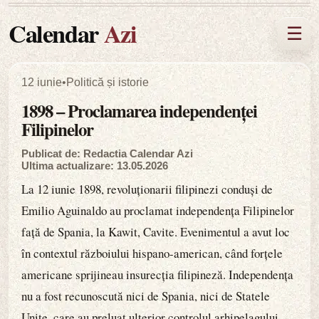
Calendar
Azi
☰
12 iunie
•
Politică și istorie
1898 – Proclamarea independenței
Filipinelor
Publicat de: Redactia Calendar Azi
Ultima actualizare: 13.05.2026
La 12 iunie 1898, revoluționarii filipinezi conduși de
Emilio Aguinaldo au proclamat independența Filipinelor
față de Spania, la Kawit, Cavite. Evenimentul a avut loc
în contextul războiului hispano-american, când forțele
americane sprijineau insurecția filipineză. Independența
nu a fost recunoscută nici de Spania, nici de Statele
Unite, care au preluat ulterior controlul arhipelagului.