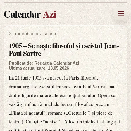
Calendar
Azi
☰
21 iunie
•
Cultură și artă
1905 – Se naște filosoful și eseistul Jean-
Paul Sartre
Publicat de: Redactia Calendar Azi
Ultima actualizare: 13.05.2026
La 21 iunie 1905 s-a născut la Paris filosoful,
dramaturgul și eseistul francez Jean-Paul Sartre, una
dintre figurile majore ale existențialismului. Opera sa,
vastă și influentă, include lucrări filosofice precum
„Ființa și neantul”, romane („Grețurile”) și piese de
teatru („Cu ușile închise”). A fost un intelectual angajat
politic și a primit Premiul Nobel pentru Literatură în