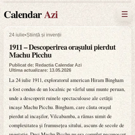
Calendar
Azi
☰
24 iulie
•
Știință și invenții
1911 – Descoperirea orașului pierdut
Machu Picchu
Publicat de: Redactia Calendar Azi
Ultima actualizare: 13.05.2026
La 24 iulie 1911, exploratorul american Hiram Bingham
a fost condus de un localnic pe vârful unui munte peruan,
unde a descoperit ruinele spectaculoase ale cetății
incașe Machu Picchu. Bingham, care căuta orașul
pierdut al incașilor, Vilcabamba, a rămas uimit de
complexitatea și frumusețea sitului, ascuns de secole de
vegetație. Deși Machu Picchu nu era complet necunoscut