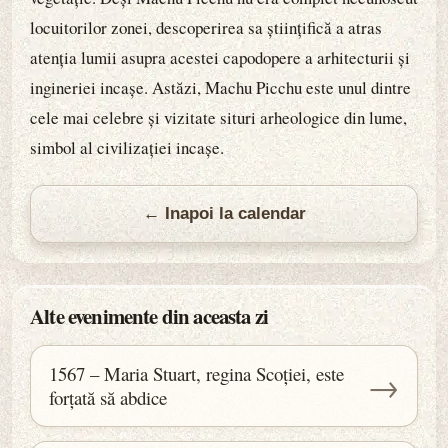
locuitorilor zonei, descoperirea sa științifică a atras
atenția lumii asupra acestei capodopere a arhitecturii și
ingineriei incașe. Astăzi, Machu Picchu este unul dintre
cele mai celebre și vizitate situri arheologice din lume,
simbol al civilizației incașe.
← Inapoi la calendar
Alte evenimente din aceasta zi
1567 – Maria Stuart, regina Scoției, este
→
forțată să abdice