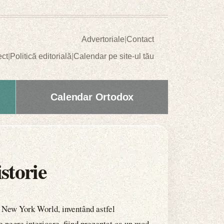
Advertoriale
|
Contact
ect
|
Politică editorială
|
Calendar pe site-ul tău
Calendar Ortodox
storie
i New York World, inventând astfel
e negre interioare, fiind prezentat ca un mod