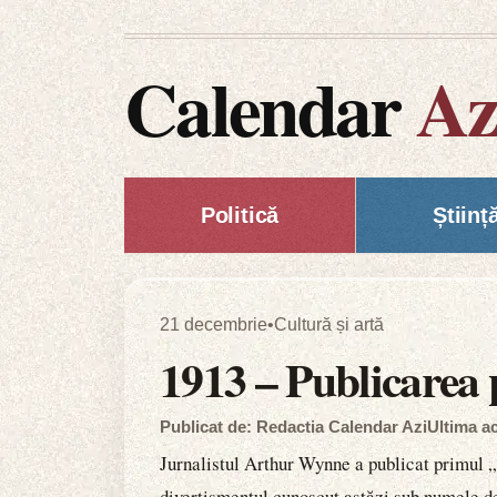
Calendar
Az
Politică
Științ
21 decembrie
•
Cultură și artă
1913 – Publicarea 
Publicat de: Redactia Calendar Azi
Ultima ac
Jurnalistul Arthur Wynne a publicat primul „
divertismentul cunoscut astăzi sub numele de 