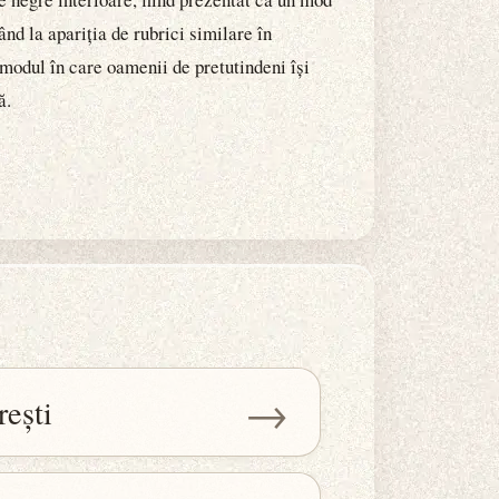
ând la apariția de rubrici similare în
 modul în care oamenii de pretutindeni își
ă.
→
rești