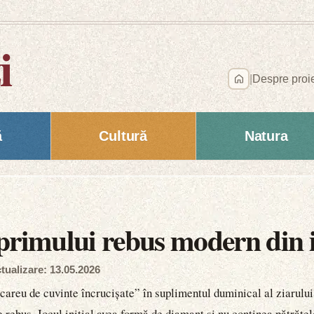
i
|
Despre proi
ă
Cultură
Natura
primului rebus modern din i
tualizare: 13.05.2026
careu de cuvinte încrucișate” în suplimentul duminical al ziarulu
rebus. Jocul inițial avea formă de diamant și nu conținea pătrățel