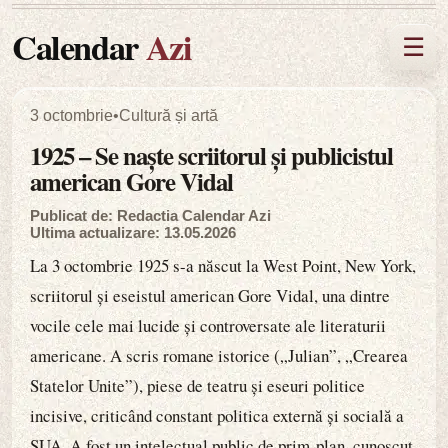
Calendar
Azi
☰
3 octombrie
•
Cultură și artă
1925 – Se naște scriitorul și publicistul
american Gore Vidal
Publicat de: Redactia Calendar Azi
Ultima actualizare: 13.05.2026
La 3 octombrie 1925 s-a născut la West Point, New York,
scriitorul și eseistul american Gore Vidal, una dintre
vocile cele mai lucide și controversate ale literaturii
americane. A scris romane istorice („Julian”, „Crearea
Statelor Unite”), piese de teatru și eseuri politice
incisive, criticând constant politica externă și socială a
SUA. A fost un intelectual public de prim-plan, cunoscut