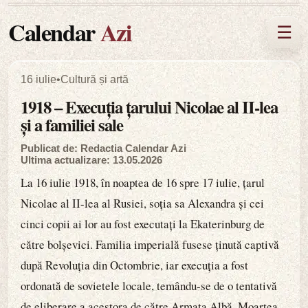
Calendar
Azi
☰
16 iulie
•
Cultură și artă
1918 – Execuția țarului Nicolae al II-lea
și a familiei sale
Publicat de: Redactia Calendar Azi
Ultima actualizare: 13.05.2026
La 16 iulie 1918, în noaptea de 16 spre 17 iulie, țarul
Nicolae al II-lea al Rusiei, soția sa Alexandra și cei
cinci copii ai lor au fost executați la Ekaterinburg de
către bolșevici. Familia imperială fusese ținută captivă
după Revoluția din Octombrie, iar execuția a fost
ordonată de sovietele locale, temându-se de o tentativă
de eliberare a acestora de către Armata Albă. Moartea