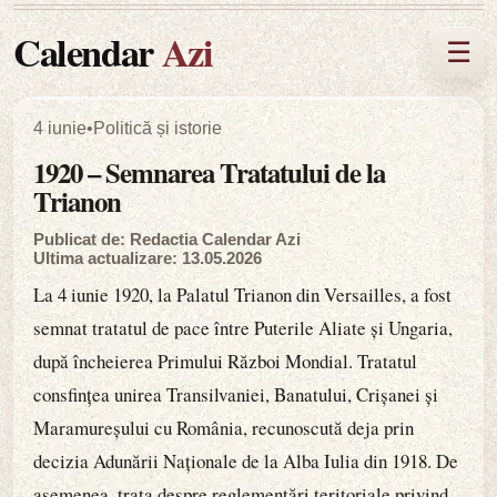
Calendar
Azi
☰
4 iunie
•
Politică și istorie
1920 – Semnarea Tratatului de la
Trianon
Publicat de: Redactia Calendar Azi
Ultima actualizare: 13.05.2026
La 4 iunie 1920, la Palatul Trianon din Versailles, a fost
semnat tratatul de pace între Puterile Aliate și Ungaria,
după încheierea Primului Război Mondial. Tratatul
consfințea unirea Transilvaniei, Banatului, Crișanei și
Maramureșului cu România, recunoscută deja prin
decizia Adunării Naționale de la Alba Iulia din 1918. De
asemenea, trata despre reglementări teritoriale privind