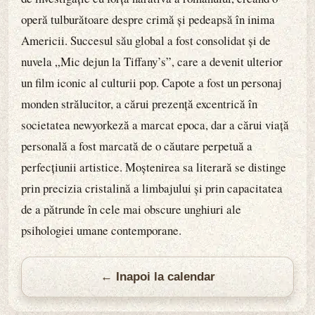
operă tulburătoare despre crimă și pedeapsă în inima
Americii. Succesul său global a fost consolidat și de
nuvela „Mic dejun la Tiffany’s”, care a devenit ulterior
un film iconic al culturii pop. Capote a fost un personaj
monden strălucitor, a cărui prezență excentrică în
societatea newyorkeză a marcat epoca, dar a cărui viață
personală a fost marcată de o căutare perpetuă a
perfecțiunii artistice. Moștenirea sa literară se distinge
prin precizia cristalină a limbajului și prin capacitatea
de a pătrunde în cele mai obscure unghiuri ale
psihologiei umane contemporane.
← Inapoi la calendar