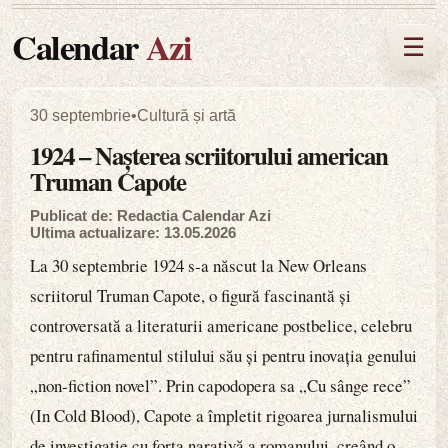
Calendar
Azi
☰
30 septembrie
•
Cultură și artă
1924 – Nașterea scriitorului american
Truman Capote
Publicat de: Redactia Calendar Azi
Ultima actualizare: 13.05.2026
La 30 septembrie 1924 s-a născut la New Orleans
scriitorul Truman Capote, o figură fascinantă și
controversată a literaturii americane postbelice, celebru
pentru rafinamentul stilului său și pentru inovația genului
„non-fiction novel”. Prin capodopera sa „Cu sânge rece”
(In Cold Blood), Capote a împletit rigoarea jurnalismului
de investigație cu forța narativă a romanului, creând o