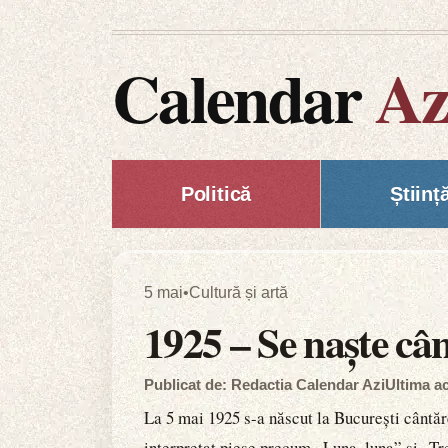
Calendar
Az
Politică
Științ
5 mai
•
Cultură și artă
1925 – Se naște câ
Publicat de: Redactia Calendar Azi
Ultima ac
La 5 mai 1925 s-a născut la București cântăr
interpretat piese precum „Luna, luna” și „Tr