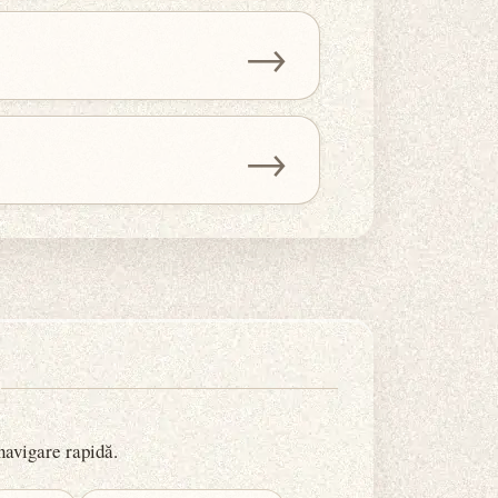
→
→
 navigare rapidă.