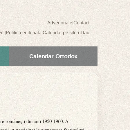
Advertoriale
|
Contact
ect
|
Politică editorială
|
Calendar pe site-ul tău
Calendar Ortodox
are românești din anii 1950-1960. A
emii. A participat la numeroase festivaluri