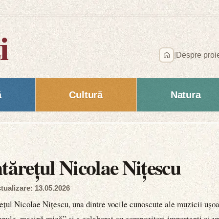
i
|
Despre proi
ă
Cultură
Natura
ntărețul Nicolae Nițescu
tualizare: 13.05.2026
ețul Nicolae Nițescu, una dintre vocile cunoscute ale muzicii ușo
enule, mașină mică” și a colaborat cu compozitori importanți ai vr