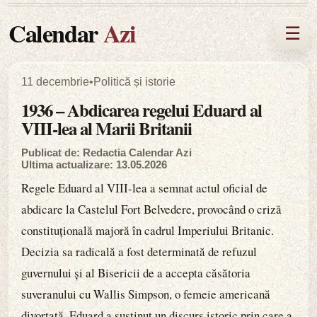
Calendar
Azi
☰
11 decembrie
•
Politică și istorie
1936 – Abdicarea regelui Eduard al
VIII-lea al Marii Britanii
Publicat de: Redactia Calendar Azi
Ultima actualizare: 13.05.2026
Regele Eduard al VIII-lea a semnat actul oficial de
abdicare la Castelul Fort Belvedere, provocând o criză
constituțională majoră în cadrul Imperiului Britanic.
Decizia sa radicală a fost determinată de refuzul
guvernului și al Bisericii de a accepta căsătoria
suveranului cu Wallis Simpson, o femeie americană
divorțată. Eduard a susținut un discurs istoric prin care a