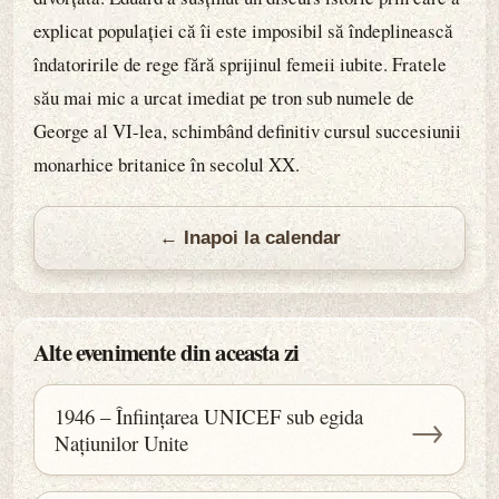
explicat populației că îi este imposibil să îndeplinească
îndatoririle de rege fără sprijinul femeii iubite. Fratele
său mai mic a urcat imediat pe tron sub numele de
George al VI-lea, schimbând definitiv cursul succesiunii
monarhice britanice în secolul XX.
← Inapoi la calendar
Alte evenimente din aceasta zi
1946 – Înființarea UNICEF sub egida
→
Națiunilor Unite