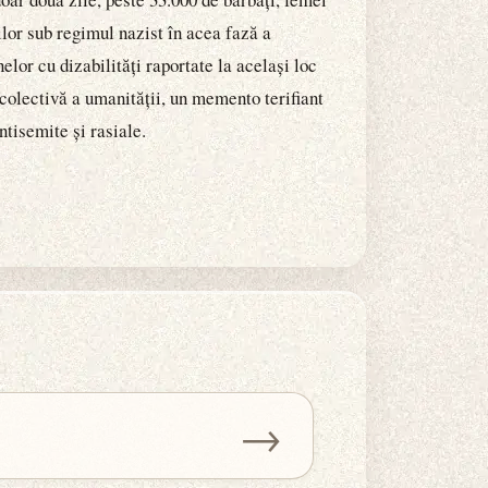
lor sub regimul nazist în acea fază a
elor cu dizabilități raportate la același loc
colectivă a umanității, un memento terifiant
ntisemite și rasiale.
→