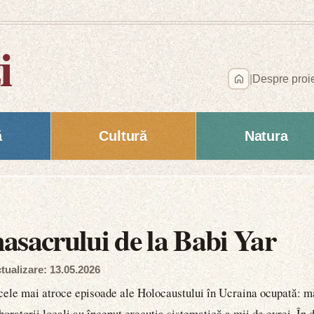
i
|
Despre proi
ă
Cultură
Natura
asacrului de la Babi Yar
tualizare: 13.05.2026
cele mai atroce episoade ale Holocaustului în Ucraina ocupată: ma
ratorii locali au început execuția sistematică a mii de evrei. În d