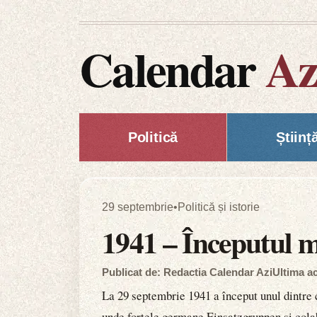
Calendar
Az
Politică
Științ
29 septembrie
•
Politică și istorie
1941 – Începutul m
Publicat de: Redactia Calendar Azi
Ultima ac
La 29 septembrie 1941 a început unul dintre 
unde forțele germane Einsatzgruppen și colabo