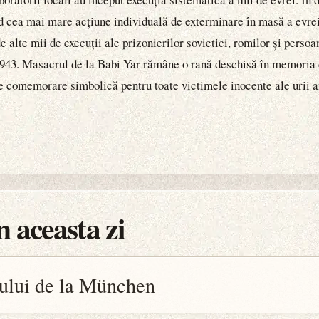
nd cea mai mare acțiune individuală de exterminare în masă a evrei
 alte mii de execuții ale prizonierilor sovietici, romilor și persoan
 1943. Masacrul de la Babi Yar rămâne o rană deschisă în memoria 
 de comemorare simbolică pentru toate victimele inocente ale urii a
 aceasta zi
ului de la München