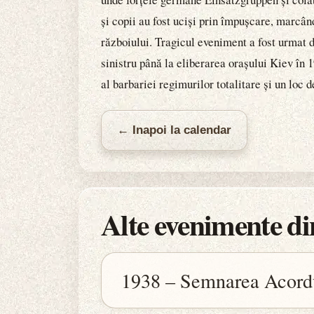
și copii au fost uciși prin împușcare, marcâ
războiului. Tragicul eveniment a fost urmat de
sinistru până la eliberarea orașului Kiev în
al barbariei regimurilor totalitare și un loc
← Inapoi la calendar
Alte evenimente din
1938 – Semnarea Acord