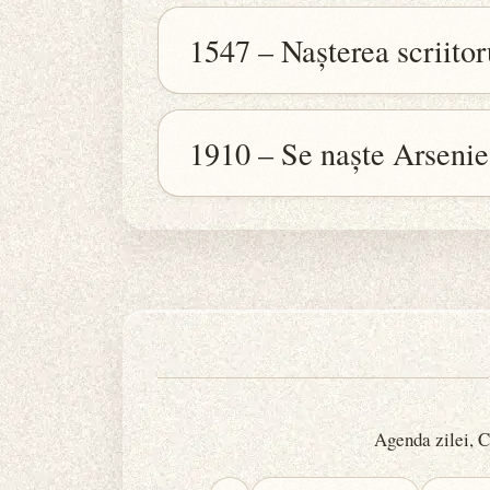
1547 – Nașterea scriito
1910 – Se naște Arsenie
Agenda zilei, Ca