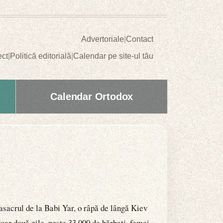
Advertoriale
|
Contact
ect
|
Politică editorială
|
Calendar pe site-ul tău
Calendar Ortodox
sacrul de la Babi Yar, o râpă de lângă Kiev
oar două zile, peste 33.000 de bărbați, femei