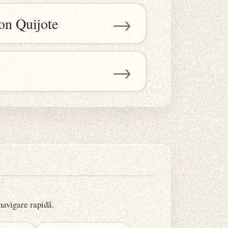
→
Don Quijote
→
 navigare rapidă.