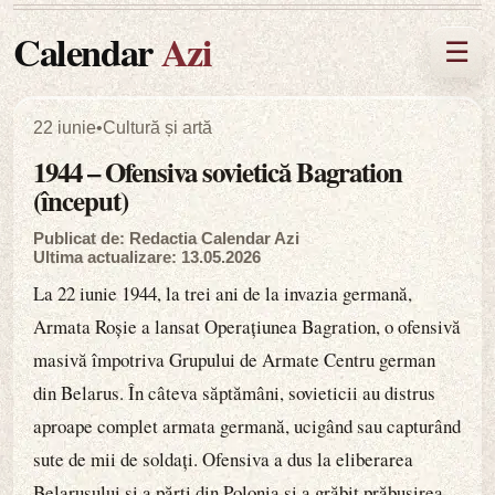
Calendar
Azi
☰
22 iunie
•
Cultură și artă
1944 – Ofensiva sovietică Bagration
(început)
Publicat de: Redactia Calendar Azi
Ultima actualizare: 13.05.2026
La 22 iunie 1944, la trei ani de la invazia germană,
Armata Roșie a lansat Operațiunea Bagration, o ofensivă
masivă împotriva Grupului de Armate Centru german
din Belarus. În câteva săptămâni, sovieticii au distrus
aproape complet armata germană, ucigând sau capturând
sute de mii de soldați. Ofensiva a dus la eliberarea
Belarusului și a părți din Polonia și a grăbit prăbușirea