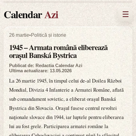
Calendar
Azi
☰
26 martie
•
Politică și istorie
1945 – Armata română eliberează
orașul Banská Bystrica
Publicat de: Redactia Calendar Azi
Ultima actualizare: 13.05.2026
La 26 martie 1945, în timpul celui de-al Doilea Război
Mondial, Divizia 4 Infanterie a Armatei Române, aflată
sub comandament sovietic, a eliberat orașul Banská
Bystrica din Slovacia. Orașul fusese centrul revoltei
naționale slovace din 1944, iar luptele pentru eliberarea
lui au fost grele. Participarea armatei române la
eliberarea Cehoslovaciei a continuat până la sfârșitul