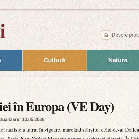
i
|
Despre proi
ă
Cultură
Natura
iei în Europa (VE Day)
tualizare: 13.05.2026
ei naziste a intrat în vigoare, marcând sfârșitul celui de-al Doile
ra, Paris, New York și Moscova pentru a sărbători victoria. În Uni