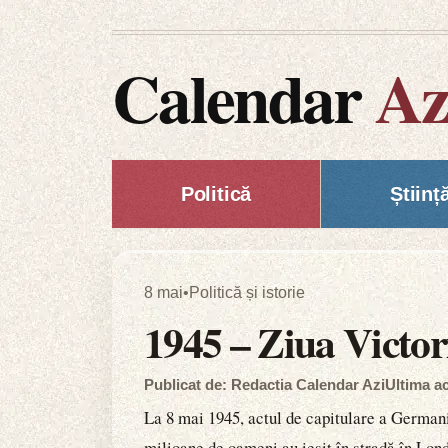
Calendar
Az
Politică
Științ
8 mai
•
Politică și istorie
1945 – Ziua Victor
Publicat de: Redactia Calendar Azi
Ultima ac
La 8 mai 1945, actul de capitulare a Germani
milioane de oameni au ieșit în stradă în Lond