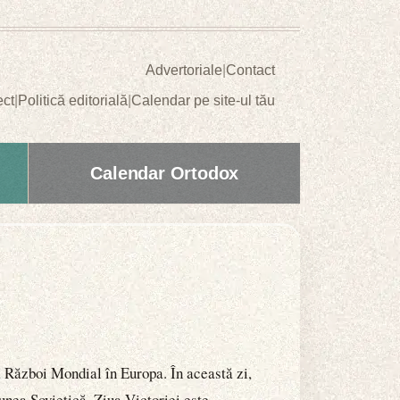
Advertoriale
|
Contact
ect
|
Politică editorială
|
Calendar pe site-ul tău
Calendar Ortodox
a Război Mondial în Europa. În această zi,
unea Sovietică, Ziua Victoriei este