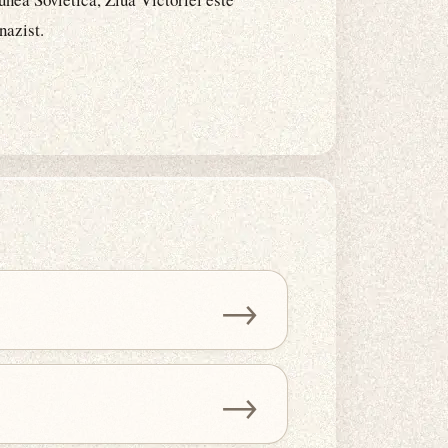
nazist.
→
→