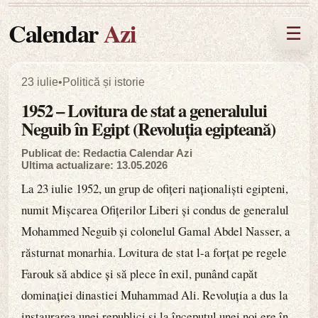
Calendar
Azi
☰
23 iulie
•
Politică și istorie
1952 – Lovitura de stat a generalului
Neguib în Egipt (Revoluția egipteană)
Publicat de: Redactia Calendar Azi
Ultima actualizare: 13.05.2026
La 23 iulie 1952, un grup de ofițeri naționaliști egipteni,
numit Mișcarea Ofițerilor Liberi și condus de generalul
Mohammed Neguib și colonelul Gamal Abdel Nasser, a
răsturnat monarhia. Lovitura de stat l-a forțat pe regele
Farouk să abdice și să plece în exil, punând capăt
dominației dinastiei Muhammad Ali. Revoluția a dus la
instaurarea unei republici și la începutul unei noi ere în