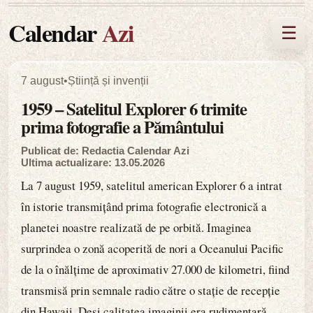
Calendar
Azi
☰
7 august
•
Știință și invenții
1959 – Satelitul Explorer 6 trimite
prima fotografie a Pământului
Publicat de: Redactia Calendar Azi
Ultima actualizare: 13.05.2026
La 7 august 1959, satelitul american Explorer 6 a intrat
în istorie transmițând prima fotografie electronică a
planetei noastre realizată de pe orbită. Imaginea
surprindea o zonă acoperită de nori a Oceanului Pacific
de la o înălțime de aproximativ 27.000 de kilometri, fiind
transmisă prin semnale radio către o stație de recepție
din Hawaii. Deși calitatea imaginii era rudimentară