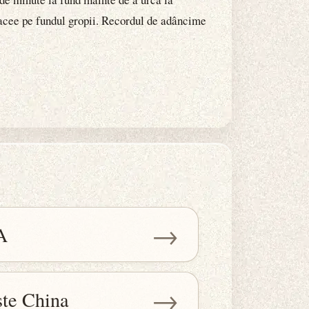
stacee pe fundul gropii. Recordul de adâncime
→
A
→
ște China