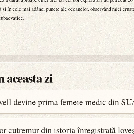
stă și în cele mai adânci puncte ale oceanelor, observând mici cru
 subacvatice.
 aceasta zi
well devine prima femeie medic din SU
r cutremur din istoria înregistrată love