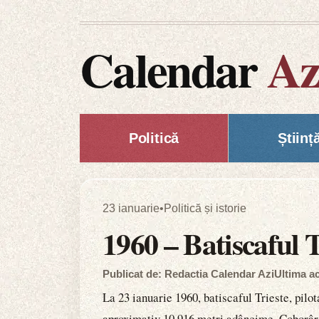
Calendar
Az
Politică
Științ
23 ianuarie
•
Politică și istorie
1960 – Batiscaful T
Publicat de: Redactia Calendar Azi
Ultima ac
La 23 ianuarie 1960, batiscaful Trieste, pilo
aproximativ 10.916 metri adâncime. Coborârea 