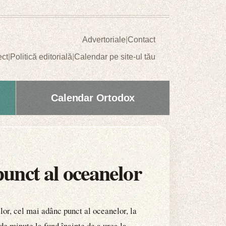
Advertoriale
|
Contact
ect
|
Politică editorială
|
Calendar pe site-ul tău
Calendar Ortodox
punct al oceanelor
lor, cel mai adânc punct al oceanelor, la
de minute la fund înainte de a urca la