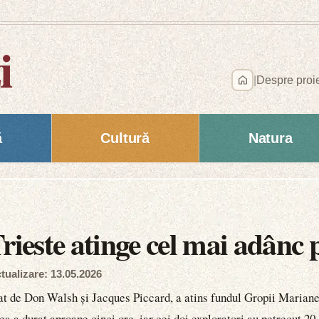
i
|
Despre proi
ă
Cultură
Natura
rieste atinge cel mai adânc 
tualizare: 13.05.2026
tat de Don Walsh și Jacques Piccard, a atins fundul Gropii Mariane
a durat aproape cinci ore, iar cei doi exploratori au petrecut 20 