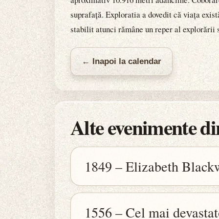
suprafață. Exploratia a dovedit că viața exi
stabilit atunci rămâne un reper al explorării
← Inapoi la calendar
Alte evenimente din
1849 – Elizabeth Black
1556 – Cel mai devastato