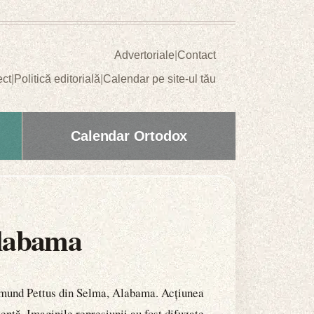
Advertoriale
|
Contact
ect
|
Politică editorială
|
Calendar pe site-ul tău
Calendar Ortodox
Alabama
 Edmund Pettus din Selma, Alabama. Acțiunea
ență. Imaginile represiunii au fost difuzate