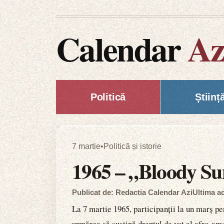
Calendar
Az
Politică
Științ
7 martie
•
Politică și istorie
1965 – „Bloody Su
Publicat de: Redactia Calendar Azi
Ultima ac
La 7 martie 1965, participanții la un marș p
urmărea să susțină dreptul de vot al afro-ame