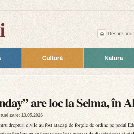
i
|
Despre proi
ă
Cultură
Natura
nday” are loc la Selma, în 
tualizare: 13.05.2026
entru drepturi civile au fost atacați de forțele de ordine pe podul
ricanilor într-un sud american încă marcat de discriminare și viol